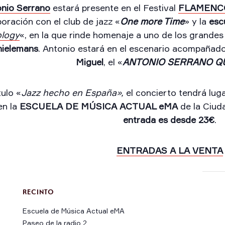
nio Serrano
estará presente en el Festival
FLAMENC
oración con el club de jazz «
One more Time
» y la
esc
ology
«, en la que rinde homenaje a uno de los grandes
hielemans
. Antonio estará en el escenario acompañad
Miguel
, el «
ANTONIO SERRANO Q
tulo «
Jazz hecho en España»,
el concierto tendrá luga
en la
ESCUELA DE MÚSICA ACTUAL eMA
de la Ciud
entrada es desde 23€
.
ENTRADAS A LA VENTA
RECINTO
Escuela de Música Actual eMA
Paseo de la radio 2