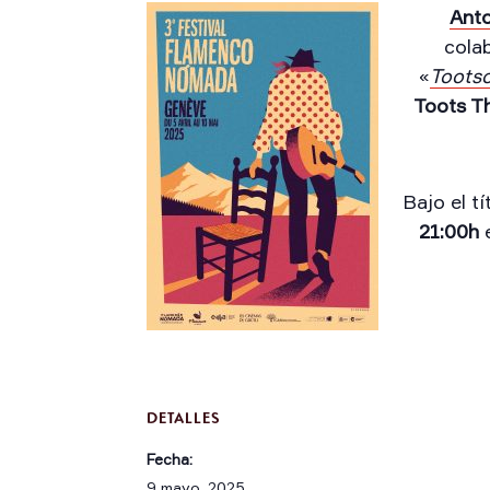
Anto
colab
«
Toots
Toots T
Bajo el tí
21:00h
DETALLES
Fecha:
9 mayo, 2025