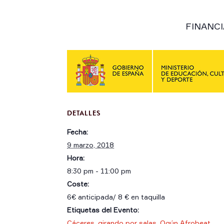
FINANCI
DETALLES
Fecha:
9 marzo, 2018
Hora:
8:30 pm - 11:00 pm
Coste:
6€ anticipada/ 8 € en taquilla
Etiquetas del Evento:
Cáceres
,
girando por salas
,
Ogún Afrobeat