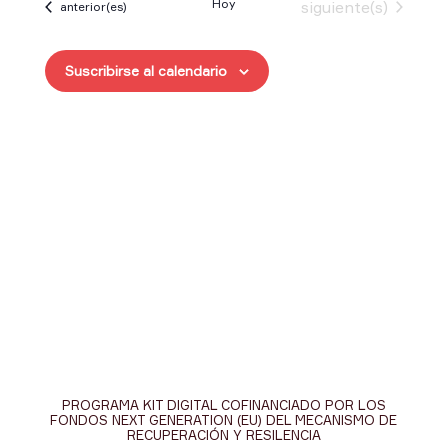
Hoy
Eventos
siguiente(s)
Eventos
anterior(es)
fecha.
Suscribirse al calendario
PROGRAMA KIT DIGITAL COFINANCIADO POR LOS
FONDOS NEXT GENERATION (EU) DEL MECANISMO DE
RECUPERACIÓN Y RESILENCIA