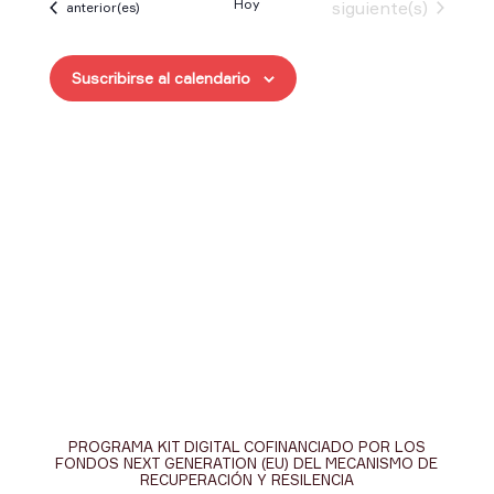
Hoy
Eventos
siguiente(s)
Eventos
anterior(es)
fecha.
Suscribirse al calendario
PROGRAMA KIT DIGITAL COFINANCIADO POR LOS
FONDOS NEXT GENERATION (EU) DEL MECANISMO DE
RECUPERACIÓN Y RESILENCIA