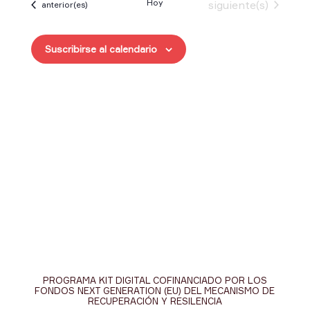
Hoy
Eventos
siguiente(s)
Eventos
anterior(es)
fecha.
Suscribirse al calendario
PROGRAMA KIT DIGITAL COFINANCIADO POR LOS
FONDOS NEXT GENERATION (EU) DEL MECANISMO DE
RECUPERACIÓN Y RESILENCIA