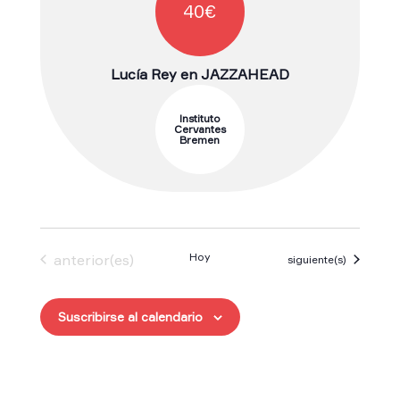
40€
Lucía Rey en JAZZAHEAD
Instituto
Cervantes
Bremen
Eventos
Hoy
anterior(es)
Eventos
siguiente(s)
Suscribirse al calendario