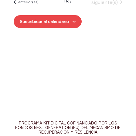
Hoy
Eventos
siguiente(s)
Eventos
anterior(es)
fecha.
Suscribirse al calendario
PROGRAMA KIT DIGITAL COFINANCIADO POR LOS
FONDOS NEXT GENERATION (EU) DEL MECANISMO DE
RECUPERACIÓN Y RESILENCIA