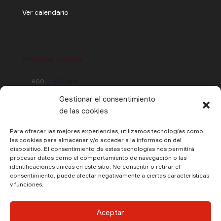
Ver calendario
Próximos eventos
9:00 pm
AGO
30
Antonio Serrano, Josemi Carmona y Javier
Gestionar el consentimiento
Colina en EL CASTILLO DE PEDRAZA
de las cookies
Para ofrecer las mejores experiencias, utilizamos tecnologías como
7:00 pm
NOV
las cookies para almacenar y/o acceder a la información del
1
Niño Josele en Cartagena Jazz Festival
dispositivo. El consentimiento de estas tecnologías nos permitirá
procesar datos como el comportamiento de navegación o las
identificaciones únicas en este sitio. No consentir o retirar el
consentimiento, puede afectar negativamente a ciertas características
Ver calendario
y funciones.
Aceptar