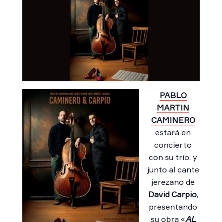
PABLO
MARTIN
CAMINERO
estará en
concierto
con su trío, y
junto al cante
jerezano de
David Carpio
,
presentando
su obra «
AL