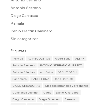
Antonio Serrano
Diego Carrasco
Kamala
Pablo Martín Caminero
Sin categorizar
Etiquetas
"Mi vida
AC RECOLETOS
Albert Sanz
ALEPH
Antonio Serrano
ANTONIO SERRANO QUARTET
Antonio Sánchez
armónica
BACH Y BACH
Bandolero
BARCELONA
Borja Barrueta
CICLO CREADORAS
Clásicos españoles y argentinos
Constanza Lechner
Cádiz
Daniel Oyarzabal
Diego Carrasco
Diego Guerrero
flamenco