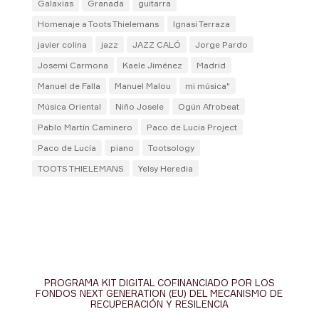
Galaxias
Granada
guitarra
Homenaje a Toots Thielemans
Ignasi Terraza
javier colina
jazz
JAZZ CALÓ
Jorge Pardo
Josemi Carmona
Kaele Jiménez
Madrid
Manuel de Falla
Manuel Malou
mi música"
Música Oriental
Niño Josele
Ogún Afrobeat
Pablo Martín Caminero
Paco de Lucia Project
Paco de Lucía
piano
Tootsology
TOOTS THIELEMANS
Yelsy Heredia
PROGRAMA KIT DIGITAL COFINANCIADO POR LOS
FONDOS NEXT GENERATION (EU) DEL MECANISMO DE
RECUPERACIÓN Y RESILENCIA