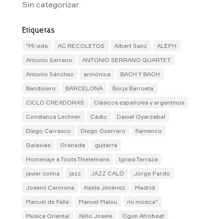
Sin categorizar
Etiquetas
"Mi vida
AC RECOLETOS
Albert Sanz
ALEPH
Antonio Serrano
ANTONIO SERRANO QUARTET
Antonio Sánchez
armónica
BACH Y BACH
Bandolero
BARCELONA
Borja Barrueta
CICLO CREADORAS
Clásicos españoles y argentinos
Constanza Lechner
Cádiz
Daniel Oyarzabal
Diego Carrasco
Diego Guerrero
flamenco
Galaxias
Granada
guitarra
Homenaje a Toots Thielemans
Ignasi Terraza
javier colina
jazz
JAZZ CALÓ
Jorge Pardo
Josemi Carmona
Kaele Jiménez
Madrid
Manuel de Falla
Manuel Malou
mi música"
Música Oriental
Niño Josele
Ogún Afrobeat