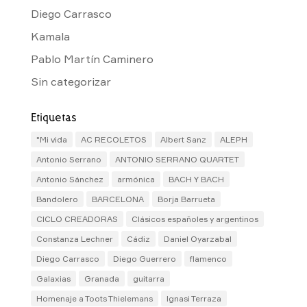
Diego Carrasco
Kamala
Pablo Martín Caminero
Sin categorizar
Etiquetas
"Mi vida
AC RECOLETOS
Albert Sanz
ALEPH
Antonio Serrano
ANTONIO SERRANO QUARTET
Antonio Sánchez
armónica
BACH Y BACH
Bandolero
BARCELONA
Borja Barrueta
CICLO CREADORAS
Clásicos españoles y argentinos
Constanza Lechner
Cádiz
Daniel Oyarzabal
Diego Carrasco
Diego Guerrero
flamenco
Galaxias
Granada
guitarra
Homenaje a Toots Thielemans
Ignasi Terraza