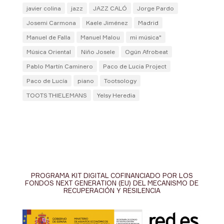
javier colina
jazz
JAZZ CALÓ
Jorge Pardo
Josemi Carmona
Kaele Jiménez
Madrid
Manuel de Falla
Manuel Malou
mi música"
Música Oriental
Niño Josele
Ogún Afrobeat
Pablo Martín Caminero
Paco de Lucia Project
Paco de Lucía
piano
Tootsology
TOOTS THIELEMANS
Yelsy Heredia
PROGRAMA KIT DIGITAL COFINANCIADO POR LOS
FONDOS NEXT GENERATION (EU) DEL MECANISMO DE
RECUPERACIÓN Y RESILENCIA