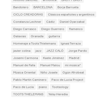
Bandolero
BARCELONA
Borja Barrueta
CICLO CREADORAS
Clásicos españoles y argentinos
Constanza Lechner
Cádiz
Daniel Oyarzabal
Diego Carrasco
Diego Guerrero
flamenco
Galaxias
Granada
guitarra
Homenaje a Toots Thielemans
Ignasi Terraza
javier colina
jazz
JAZZ CALÓ
Jorge Pardo
Josemi Carmona
Kaele Jiménez
Madrid
Manuel de Falla
Manuel Malou
mi música"
Música Oriental
Niño Josele
Ogún Afrobeat
Pablo Martín Caminero
Paco de Lucia Project
Paco de Lucía
piano
Tootsology
TOOTS THIELEMANS
Yelsy Heredia