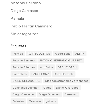
Antonio Serrano
Diego Carrasco
Kamala
Pablo Martín Caminero
Sin categorizar
Etiquetas
"Mi vida
AC RECOLETOS
Albert Sanz
ALEPH
Antonio Serrano
ANTONIO SERRANO QUARTET
Antonio Sánchez
armónica
BACH Y BACH
Bandolero
BARCELONA
Borja Barrueta
CICLO CREADORAS
Clásicos españoles y argentinos
Constanza Lechner
Cádiz
Daniel Oyarzabal
Diego Carrasco
Diego Guerrero
flamenco
Galaxias
Granada
guitarra