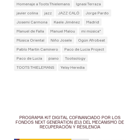
Homenaje a Toots Thielemans
Ignasi Terraza
javier colina
jazz
JAZZ CALÓ
Jorge Pardo
Josemi Carmona
Kaele Jiménez
Madrid
Manuel de Falla
Manuel Malou
mi música"
Música Oriental
Niño Josele
Ogún Afrobeat
Pablo Martín Caminero
Paco de Lucia Project
Paco de Lucía
piano
Tootsology
TOOTS THIELEMANS
Yelsy Heredia
PROGRAMA KIT DIGITAL COFINANCIADO POR LOS
FONDOS NEXT GENERATION (EU) DEL MECANISMO DE
RECUPERACIÓN Y RESILENCIA