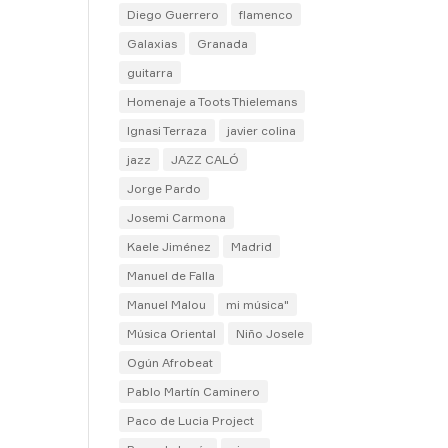
Diego Guerrero
flamenco
Galaxias
Granada
guitarra
Homenaje a Toots Thielemans
Ignasi Terraza
javier colina
jazz
JAZZ CALÓ
Jorge Pardo
Josemi Carmona
Kaele Jiménez
Madrid
Manuel de Falla
Manuel Malou
mi música"
Música Oriental
Niño Josele
Ogún Afrobeat
Pablo Martín Caminero
Paco de Lucia Project