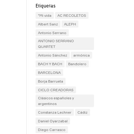
Etiquetas
"Mi vida
AC RECOLETOS
Albert Sanz
ALEPH
Antonio Serrano
ANTONIO SERRANO
QUARTET
Antonio Sánchez
armónica
BACH Y BACH
Bandolero
BARCELONA
Borja Barrueta
CICLO CREADORAS
Clásicos españoles y
argentinos
Constanza Lechner
Cádiz
Daniel Oyarzabal
Diego Carrasco