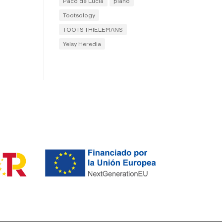
Paco de Lucía
piano
Tootsology
TOOTS THIELEMANS
Yelsy Heredia