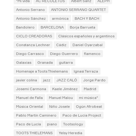
"Mi vida
AC RECOLETOS
Albert Sanz
ALEPH
Antonio Serrano
ANTONIO SERRANO QUARTET
Antonio Sánchez
armónica
BACH Y BACH
Bandolero
BARCELONA
Borja Barrueta
CICLO CREADORAS
Clásicos españoles y argentinos
Constanza Lechner
Cádiz
Daniel Oyarzabal
Diego Carrasco
Diego Guerrero
flamenco
Galaxias
Granada
guitarra
Homenaje a Toots Thielemans
Ignasi Terraza
javier colina
jazz
JAZZ CALÓ
Jorge Pardo
Josemi Carmona
Kaele Jiménez
Madrid
Manuel de Falla
Manuel Malou
mi música"
Música Oriental
Niño Josele
Ogún Afrobeat
Pablo Martín Caminero
Paco de Lucia Project
Paco de Lucía
piano
Tootsology
TOOTS THIELEMANS
Yelsy Heredia