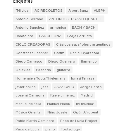
Etiquetas
"Mi vida
AC RECOLETOS
Albert Sanz
ALEPH
Antonio Serrano
ANTONIO SERRANO QUARTET
Antonio Sánchez
armónica
BACH Y BACH
Bandolero
BARCELONA
Borja Barrueta
CICLO CREADORAS
Clásicos españoles y argentinos
Constanza Lechner
Cádiz
Daniel Oyarzabal
Diego Carrasco
Diego Guerrero
flamenco
Galaxias
Granada
guitarra
Homenaje a Toots Thielemans
Ignasi Terraza
javier colina
jazz
JAZZ CALÓ
Jorge Pardo
Josemi Carmona
Kaele Jiménez
Madrid
Manuel de Falla
Manuel Malou
mi música"
Música Oriental
Niño Josele
Ogún Afrobeat
Pablo Martín Caminero
Paco de Lucia Project
Paco de Lucía
piano
Tootsology