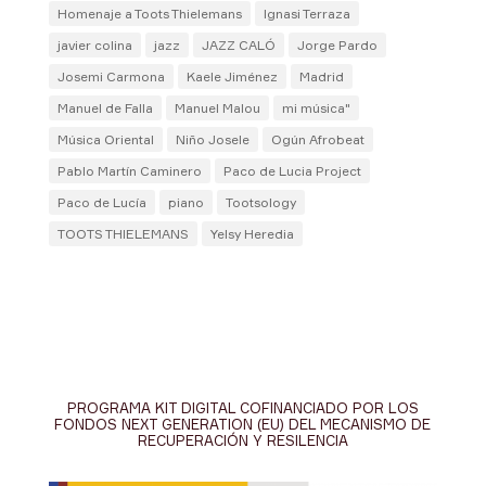
Homenaje a Toots Thielemans
Ignasi Terraza
javier colina
jazz
JAZZ CALÓ
Jorge Pardo
Josemi Carmona
Kaele Jiménez
Madrid
Manuel de Falla
Manuel Malou
mi música"
Música Oriental
Niño Josele
Ogún Afrobeat
Pablo Martín Caminero
Paco de Lucia Project
Paco de Lucía
piano
Tootsology
TOOTS THIELEMANS
Yelsy Heredia
PROGRAMA KIT DIGITAL COFINANCIADO POR LOS
FONDOS NEXT GENERATION (EU) DEL MECANISMO DE
RECUPERACIÓN Y RESILENCIA