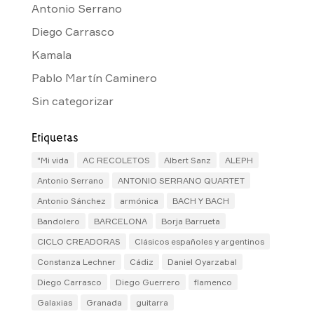
Antonio Serrano
Diego Carrasco
Kamala
Pablo Martín Caminero
Sin categorizar
Etiquetas
"Mi vida
AC RECOLETOS
Albert Sanz
ALEPH
Antonio Serrano
ANTONIO SERRANO QUARTET
Antonio Sánchez
armónica
BACH Y BACH
Bandolero
BARCELONA
Borja Barrueta
CICLO CREADORAS
Clásicos españoles y argentinos
Constanza Lechner
Cádiz
Daniel Oyarzabal
Diego Carrasco
Diego Guerrero
flamenco
Galaxias
Granada
guitarra