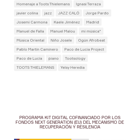
Homenaje a Toots Thielemans
Ignasi Terraza
javier colina
jazz
JAZZ CALÓ
Jorge Pardo
Josemi Carmona
Kaele Jiménez
Madrid
Manuel de Falla
Manuel Malou
mi música"
Música Oriental
Niño Josele
Ogún Afrobeat
Pablo Martín Caminero
Paco de Lucia Project
Paco de Lucía
piano
Tootsology
TOOTS THIELEMANS
Yelsy Heredia
PROGRAMA KIT DIGITAL COFINANCIADO POR LOS
FONDOS NEXT GENERATION (EU) DEL MECANISMO DE
RECUPERACIÓN Y RESILENCIA