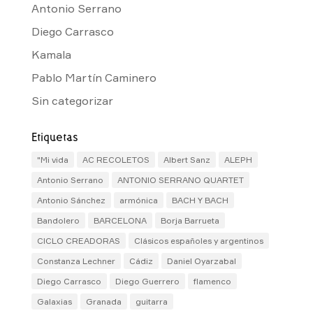
Antonio Serrano
Diego Carrasco
Kamala
Pablo Martín Caminero
Sin categorizar
Etiquetas
"Mi vida
AC RECOLETOS
Albert Sanz
ALEPH
Antonio Serrano
ANTONIO SERRANO QUARTET
Antonio Sánchez
armónica
BACH Y BACH
Bandolero
BARCELONA
Borja Barrueta
CICLO CREADORAS
Clásicos españoles y argentinos
Constanza Lechner
Cádiz
Daniel Oyarzabal
Diego Carrasco
Diego Guerrero
flamenco
Galaxias
Granada
guitarra