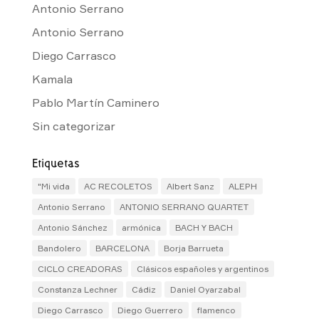
Antonio Serrano
Antonio Serrano
Diego Carrasco
Kamala
Pablo Martín Caminero
Sin categorizar
Etiquetas
"Mi vida
AC RECOLETOS
Albert Sanz
ALEPH
Antonio Serrano
ANTONIO SERRANO QUARTET
Antonio Sánchez
armónica
BACH Y BACH
Bandolero
BARCELONA
Borja Barrueta
CICLO CREADORAS
Clásicos españoles y argentinos
Constanza Lechner
Cádiz
Daniel Oyarzabal
Diego Carrasco
Diego Guerrero
flamenco