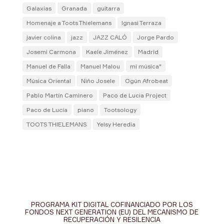
Galaxias
Granada
guitarra
Homenaje a Toots Thielemans
Ignasi Terraza
javier colina
jazz
JAZZ CALÓ
Jorge Pardo
Josemi Carmona
Kaele Jiménez
Madrid
Manuel de Falla
Manuel Malou
mi música"
Música Oriental
Niño Josele
Ogún Afrobeat
Pablo Martín Caminero
Paco de Lucia Project
Paco de Lucía
piano
Tootsology
TOOTS THIELEMANS
Yelsy Heredia
PROGRAMA KIT DIGITAL COFINANCIADO POR LOS
FONDOS NEXT GENERATION (EU) DEL MECANISMO DE
RECUPERACIÓN Y RESILENCIA