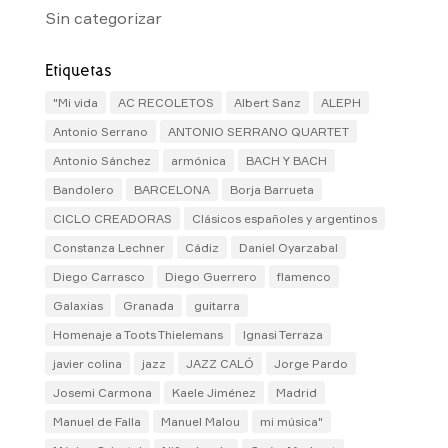
Sin categorizar
Etiquetas
"Mi vida
AC RECOLETOS
Albert Sanz
ALEPH
Antonio Serrano
ANTONIO SERRANO QUARTET
Antonio Sánchez
armónica
BACH Y BACH
Bandolero
BARCELONA
Borja Barrueta
CICLO CREADORAS
Clásicos españoles y argentinos
Constanza Lechner
Cádiz
Daniel Oyarzabal
Diego Carrasco
Diego Guerrero
flamenco
Galaxias
Granada
guitarra
Homenaje a Toots Thielemans
Ignasi Terraza
javier colina
jazz
JAZZ CALÓ
Jorge Pardo
Josemi Carmona
Kaele Jiménez
Madrid
Manuel de Falla
Manuel Malou
mi música"