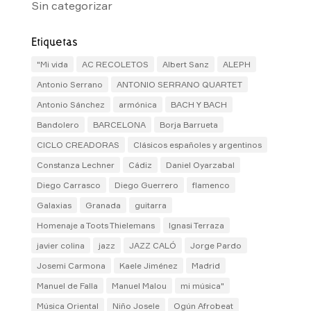
Sin categorizar
Etiquetas
"Mi vida
AC RECOLETOS
Albert Sanz
ALEPH
Antonio Serrano
ANTONIO SERRANO QUARTET
Antonio Sánchez
armónica
BACH Y BACH
Bandolero
BARCELONA
Borja Barrueta
CICLO CREADORAS
Clásicos españoles y argentinos
Constanza Lechner
Cádiz
Daniel Oyarzabal
Diego Carrasco
Diego Guerrero
flamenco
Galaxias
Granada
guitarra
Homenaje a Toots Thielemans
Ignasi Terraza
javier colina
jazz
JAZZ CALÓ
Jorge Pardo
Josemi Carmona
Kaele Jiménez
Madrid
Manuel de Falla
Manuel Malou
mi música"
Música Oriental
Niño Josele
Ogún Afrobeat