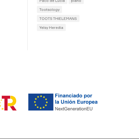
Paco de Lucía
piano
Tootsology
TOOTS THIELEMANS
Yelsy Heredia