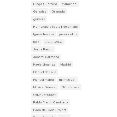
Diego Guerrero
flamenco
Galaxias
Granada
guitarra
Homenaje a Toots Thielemans
Ignasi Terraza
javier colina
jazz
JAZZ CALÓ
Jorge Pardo
Josemi Carmona
Kaele Jiménez
Madrid
Manuel de Falla
Manuel Malou
mi música"
Música Oriental
Niño Josele
Ogún Afrobeat
Pablo Martín Caminero
Paco de Lucia Project