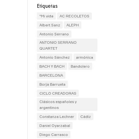
Etiquetas
"Mi vida
AC RECOLETOS
Albert Sanz
ALEPH
Antonio Serrano
ANTONIO SERRANO
QUARTET
Antonio Sánchez
armónica
BACH Y BACH
Bandolero
BARCELONA
Borja Barrueta
CICLO CREADORAS
Clásicos españoles y
argentinos
Constanza Lechner
Cádiz
Daniel Oyarzabal
Diego Carrasco