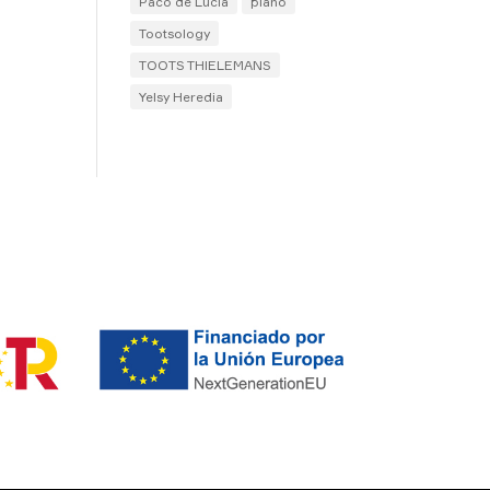
Paco de Lucía
piano
Tootsology
TOOTS THIELEMANS
Yelsy Heredia