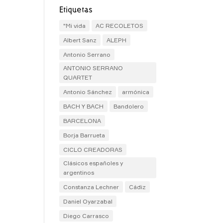
Etiquetas
"Mi vida
AC RECOLETOS
Albert Sanz
ALEPH
Antonio Serrano
ANTONIO SERRANO
QUARTET
Antonio Sánchez
armónica
BACH Y BACH
Bandolero
BARCELONA
Borja Barrueta
CICLO CREADORAS
Clásicos españoles y
argentinos
Constanza Lechner
Cádiz
Daniel Oyarzabal
Diego Carrasco