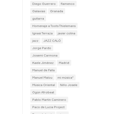
Diego Guerrero
flamenco
Galaxias
Granada
guitarra
Homenaje a Toots Thielemans
Ignasi Terraza
javier colina
jazz
JAZZ CALÓ
Jorge Pardo
Josemi Carmona
Kaele Jiménez
Madrid
Manuel de Falla
Manuel Malou
mi música"
Música Oriental
Niño Josele
Ogún Afrobeat
Pablo Martín Caminero
Paco de Lucia Project