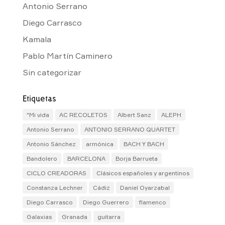
Antonio Serrano
Diego Carrasco
Kamala
Pablo Martín Caminero
Sin categorizar
Etiquetas
"Mi vida
AC RECOLETOS
Albert Sanz
ALEPH
Antonio Serrano
ANTONIO SERRANO QUARTET
Antonio Sánchez
armónica
BACH Y BACH
Bandolero
BARCELONA
Borja Barrueta
CICLO CREADORAS
Clásicos españoles y argentinos
Constanza Lechner
Cádiz
Daniel Oyarzabal
Diego Carrasco
Diego Guerrero
flamenco
Galaxias
Granada
guitarra