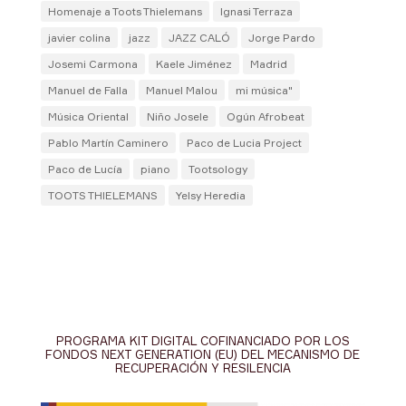
Homenaje a Toots Thielemans
Ignasi Terraza
javier colina
jazz
JAZZ CALÓ
Jorge Pardo
Josemi Carmona
Kaele Jiménez
Madrid
Manuel de Falla
Manuel Malou
mi música"
Música Oriental
Niño Josele
Ogún Afrobeat
Pablo Martín Caminero
Paco de Lucia Project
Paco de Lucía
piano
Tootsology
TOOTS THIELEMANS
Yelsy Heredia
PROGRAMA KIT DIGITAL COFINANCIADO POR LOS
FONDOS NEXT GENERATION (EU) DEL MECANISMO DE
RECUPERACIÓN Y RESILENCIA