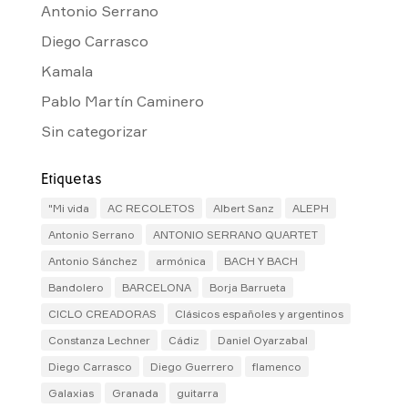
Antonio Serrano
Diego Carrasco
Kamala
Pablo Martín Caminero
Sin categorizar
Etiquetas
"Mi vida
AC RECOLETOS
Albert Sanz
ALEPH
Antonio Serrano
ANTONIO SERRANO QUARTET
Antonio Sánchez
armónica
BACH Y BACH
Bandolero
BARCELONA
Borja Barrueta
CICLO CREADORAS
Clásicos españoles y argentinos
Constanza Lechner
Cádiz
Daniel Oyarzabal
Diego Carrasco
Diego Guerrero
flamenco
Galaxias
Granada
guitarra