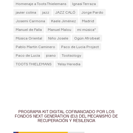
Homenaje a Toots Thielemans
Ignasi Terraza
javier colina
jazz
JAZZ CALÓ
Jorge Pardo
Josemi Carmona
Kaele Jiménez
Madrid
Manuel de Falla
Manuel Malou
mi música"
Música Oriental
Niño Josele
Ogún Afrobeat
Pablo Martín Caminero
Paco de Lucia Project
Paco de Lucía
piano
Tootsology
TOOTS THIELEMANS
Yelsy Heredia
PROGRAMA KIT DIGITAL COFINANCIADO POR LOS
FONDOS NEXT GENERATION (EU) DEL MECANISMO DE
RECUPERACIÓN Y RESILENCIA