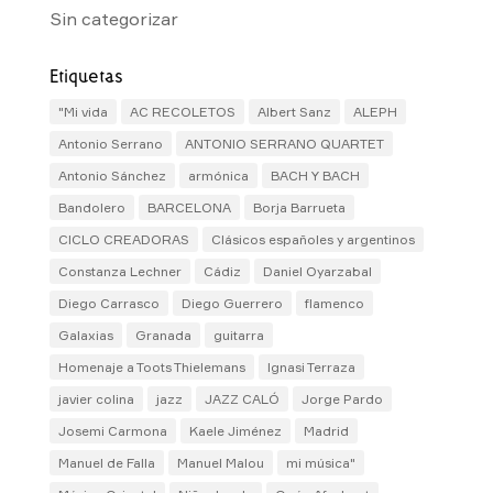
Sin categorizar
Etiquetas
"Mi vida
AC RECOLETOS
Albert Sanz
ALEPH
Antonio Serrano
ANTONIO SERRANO QUARTET
Antonio Sánchez
armónica
BACH Y BACH
Bandolero
BARCELONA
Borja Barrueta
CICLO CREADORAS
Clásicos españoles y argentinos
Constanza Lechner
Cádiz
Daniel Oyarzabal
Diego Carrasco
Diego Guerrero
flamenco
Galaxias
Granada
guitarra
Homenaje a Toots Thielemans
Ignasi Terraza
javier colina
jazz
JAZZ CALÓ
Jorge Pardo
Josemi Carmona
Kaele Jiménez
Madrid
Manuel de Falla
Manuel Malou
mi música"