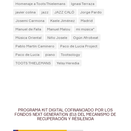
Homenaje a Toots Thielemans
Ignasi Terraza
javier colina
jazz
JAZZ CALÓ
Jorge Pardo
Josemi Carmona
Kaele Jiménez
Madrid
Manuel de Falla
Manuel Malou
mi música"
Música Oriental
Niño Josele
Ogún Afrobeat
Pablo Martín Caminero
Paco de Lucia Project
Paco de Lucía
piano
Tootsology
TOOTS THIELEMANS
Yelsy Heredia
PROGRAMA KIT DIGITAL COFINANCIADO POR LOS
FONDOS NEXT GENERATION (EU) DEL MECANISMO DE
RECUPERACIÓN Y RESILENCIA