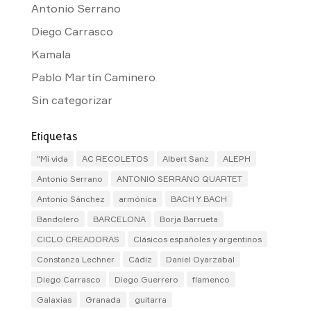
Antonio Serrano
Diego Carrasco
Kamala
Pablo Martín Caminero
Sin categorizar
Etiquetas
"Mi vida
AC RECOLETOS
Albert Sanz
ALEPH
Antonio Serrano
ANTONIO SERRANO QUARTET
Antonio Sánchez
armónica
BACH Y BACH
Bandolero
BARCELONA
Borja Barrueta
CICLO CREADORAS
Clásicos españoles y argentinos
Constanza Lechner
Cádiz
Daniel Oyarzabal
Diego Carrasco
Diego Guerrero
flamenco
Galaxias
Granada
guitarra