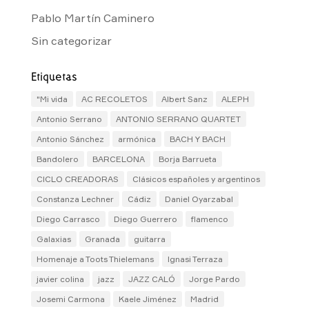
Pablo Martín Caminero
Sin categorizar
Etiquetas
"Mi vida
AC RECOLETOS
Albert Sanz
ALEPH
Antonio Serrano
ANTONIO SERRANO QUARTET
Antonio Sánchez
armónica
BACH Y BACH
Bandolero
BARCELONA
Borja Barrueta
CICLO CREADORAS
Clásicos españoles y argentinos
Constanza Lechner
Cádiz
Daniel Oyarzabal
Diego Carrasco
Diego Guerrero
flamenco
Galaxias
Granada
guitarra
Homenaje a Toots Thielemans
Ignasi Terraza
javier colina
jazz
JAZZ CALÓ
Jorge Pardo
Josemi Carmona
Kaele Jiménez
Madrid