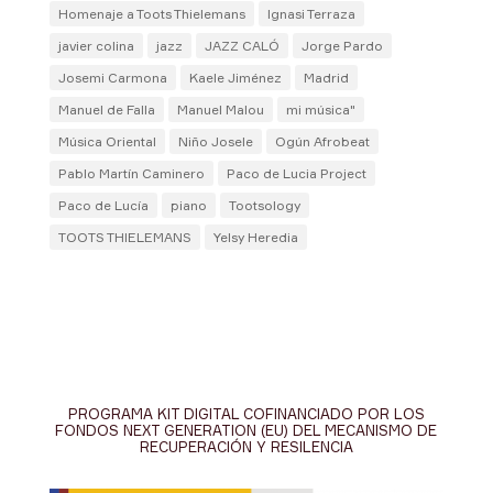
Homenaje a Toots Thielemans
Ignasi Terraza
javier colina
jazz
JAZZ CALÓ
Jorge Pardo
Josemi Carmona
Kaele Jiménez
Madrid
Manuel de Falla
Manuel Malou
mi música"
Música Oriental
Niño Josele
Ogún Afrobeat
Pablo Martín Caminero
Paco de Lucia Project
Paco de Lucía
piano
Tootsology
TOOTS THIELEMANS
Yelsy Heredia
PROGRAMA KIT DIGITAL COFINANCIADO POR LOS
FONDOS NEXT GENERATION (EU) DEL MECANISMO DE
RECUPERACIÓN Y RESILENCIA