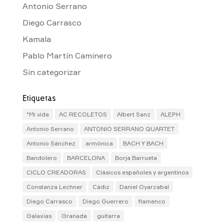
Antonio Serrano
Diego Carrasco
Kamala
Pablo Martín Caminero
Sin categorizar
Etiquetas
"Mi vida
AC RECOLETOS
Albert Sanz
ALEPH
Antonio Serrano
ANTONIO SERRANO QUARTET
Antonio Sánchez
armónica
BACH Y BACH
Bandolero
BARCELONA
Borja Barrueta
CICLO CREADORAS
Clásicos españoles y argentinos
Constanza Lechner
Cádiz
Daniel Oyarzabal
Diego Carrasco
Diego Guerrero
flamenco
Galaxias
Granada
guitarra