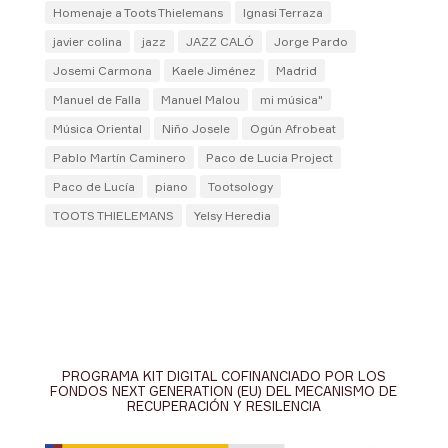
Homenaje a Toots Thielemans
Ignasi Terraza
javier colina
jazz
JAZZ CALÓ
Jorge Pardo
Josemi Carmona
Kaele Jiménez
Madrid
Manuel de Falla
Manuel Malou
mi música"
Música Oriental
Niño Josele
Ogún Afrobeat
Pablo Martín Caminero
Paco de Lucia Project
Paco de Lucía
piano
Tootsology
TOOTS THIELEMANS
Yelsy Heredia
PROGRAMA KIT DIGITAL COFINANCIADO POR LOS
FONDOS NEXT GENERATION (EU) DEL MECANISMO DE
RECUPERACIÓN Y RESILENCIA