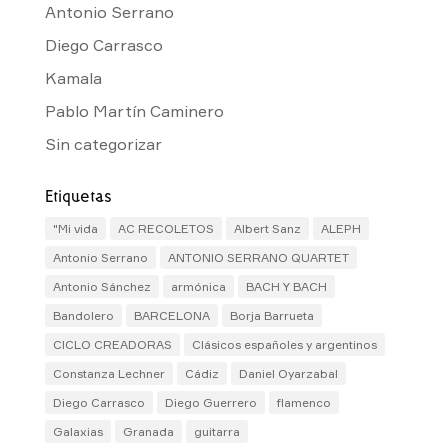
Antonio Serrano
Diego Carrasco
Kamala
Pablo Martín Caminero
Sin categorizar
Etiquetas
"Mi vida
AC RECOLETOS
Albert Sanz
ALEPH
Antonio Serrano
ANTONIO SERRANO QUARTET
Antonio Sánchez
armónica
BACH Y BACH
Bandolero
BARCELONA
Borja Barrueta
CICLO CREADORAS
Clásicos españoles y argentinos
Constanza Lechner
Cádiz
Daniel Oyarzabal
Diego Carrasco
Diego Guerrero
flamenco
Galaxias
Granada
guitarra