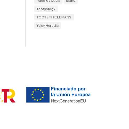
Paco de Lucía
piano
Tootsology
TOOTS THIELEMANS
Yelsy Heredia