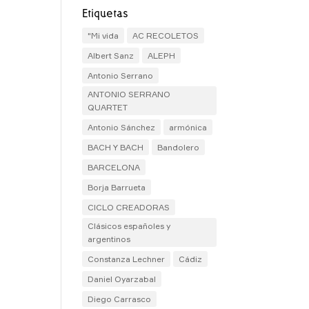
Etiquetas
"Mi vida
AC RECOLETOS
Albert Sanz
ALEPH
Antonio Serrano
ANTONIO SERRANO
QUARTET
Antonio Sánchez
armónica
BACH Y BACH
Bandolero
BARCELONA
Borja Barrueta
CICLO CREADORAS
Clásicos españoles y
argentinos
Constanza Lechner
Cádiz
Daniel Oyarzabal
Diego Carrasco