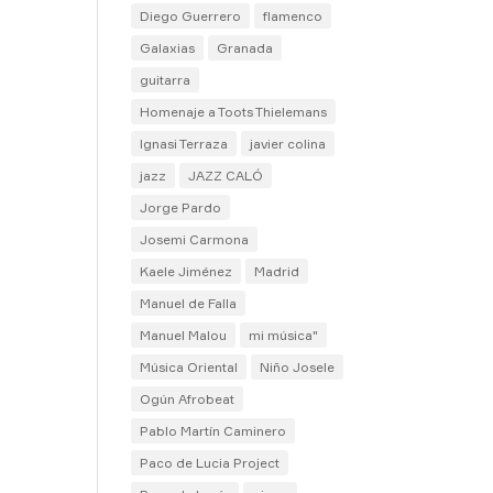
Diego Guerrero
flamenco
Galaxias
Granada
guitarra
Homenaje a Toots Thielemans
Ignasi Terraza
javier colina
jazz
JAZZ CALÓ
Jorge Pardo
Josemi Carmona
Kaele Jiménez
Madrid
Manuel de Falla
Manuel Malou
mi música"
Música Oriental
Niño Josele
Ogún Afrobeat
Pablo Martín Caminero
Paco de Lucia Project