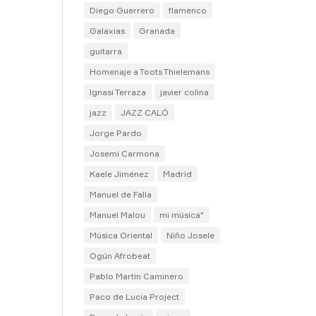
Diego Guerrero
flamenco
Galaxias
Granada
guitarra
Homenaje a Toots Thielemans
Ignasi Terraza
javier colina
jazz
JAZZ CALÓ
Jorge Pardo
Josemi Carmona
Kaele Jiménez
Madrid
Manuel de Falla
Manuel Malou
mi música"
Música Oriental
Niño Josele
Ogún Afrobeat
Pablo Martín Caminero
Paco de Lucia Project