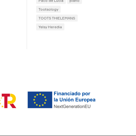
Paco de Lucía
piano
Tootsology
TOOTS THIELEMANS
Yelsy Heredia