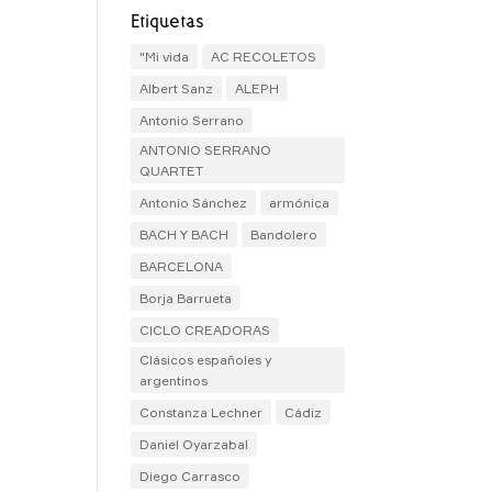
Etiquetas
"Mi vida
AC RECOLETOS
Albert Sanz
ALEPH
Antonio Serrano
ANTONIO SERRANO
QUARTET
Antonio Sánchez
armónica
BACH Y BACH
Bandolero
BARCELONA
Borja Barrueta
CICLO CREADORAS
Clásicos españoles y
argentinos
Constanza Lechner
Cádiz
Daniel Oyarzabal
Diego Carrasco