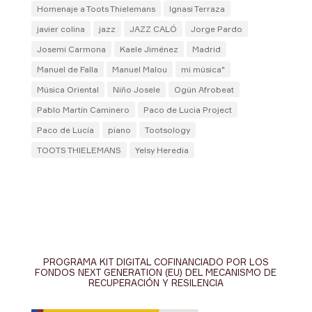
Homenaje a Toots Thielemans
Ignasi Terraza
javier colina
jazz
JAZZ CALÓ
Jorge Pardo
Josemi Carmona
Kaele Jiménez
Madrid
Manuel de Falla
Manuel Malou
mi música"
Música Oriental
Niño Josele
Ogún Afrobeat
Pablo Martín Caminero
Paco de Lucia Project
Paco de Lucía
piano
Tootsology
TOOTS THIELEMANS
Yelsy Heredia
PROGRAMA KIT DIGITAL COFINANCIADO POR LOS
FONDOS NEXT GENERATION (EU) DEL MECANISMO DE
RECUPERACIÓN Y RESILENCIA