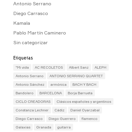
Antonio Serrano
Diego Carrasco
Kamala
Pablo Martín Caminero
Sin categorizar
Etiquetas
"Mi vida
AC RECOLETOS
Albert Sanz
ALEPH
Antonio Serrano
ANTONIO SERRANO QUARTET
Antonio Sánchez
armónica
BACH Y BACH
Bandolero
BARCELONA
Borja Barrueta
CICLO CREADORAS
Clásicos españoles y argentinos
Constanza Lechner
Cádiz
Daniel Oyarzabal
Diego Carrasco
Diego Guerrero
flamenco
Galaxias
Granada
guitarra