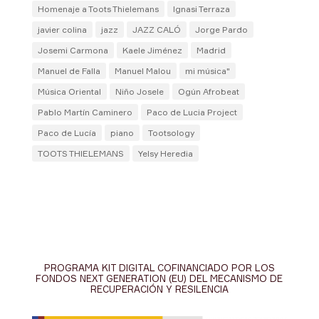
Homenaje a Toots Thielemans
Ignasi Terraza
javier colina
jazz
JAZZ CALÓ
Jorge Pardo
Josemi Carmona
Kaele Jiménez
Madrid
Manuel de Falla
Manuel Malou
mi música"
Música Oriental
Niño Josele
Ogún Afrobeat
Pablo Martín Caminero
Paco de Lucia Project
Paco de Lucía
piano
Tootsology
TOOTS THIELEMANS
Yelsy Heredia
PROGRAMA KIT DIGITAL COFINANCIADO POR LOS
FONDOS NEXT GENERATION (EU) DEL MECANISMO DE
RECUPERACIÓN Y RESILENCIA