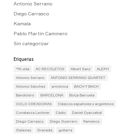
Antonio Serrano
Diego Carrasco
Kamala
Pablo Martín Caminero
Sin categorizar
Etiquetas
"Mi vida
AC RECOLETOS
Albert Sanz
ALEPH
Antonio Serrano
ANTONIO SERRANO QUARTET
Antonio Sánchez
armónica
BACH Y BACH
Bandolero
BARCELONA
Borja Barrueta
CICLO CREADORAS
Clásicos españoles y argentinos
Constanza Lechner
Cádiz
Daniel Oyarzabal
Diego Carrasco
Diego Guerrero
flamenco
Galaxias
Granada
guitarra