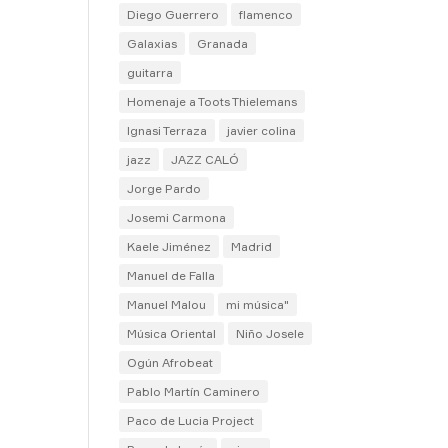
Diego Guerrero
flamenco
Galaxias
Granada
guitarra
Homenaje a Toots Thielemans
Ignasi Terraza
javier colina
jazz
JAZZ CALÓ
Jorge Pardo
Josemi Carmona
Kaele Jiménez
Madrid
Manuel de Falla
Manuel Malou
mi música"
Música Oriental
Niño Josele
Ogún Afrobeat
Pablo Martín Caminero
Paco de Lucia Project