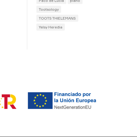
Paco de Lucía
piano
Tootsology
TOOTS THIELEMANS
Yelsy Heredia