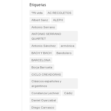
Etiquetas
"Mi vida
AC RECOLETOS
Albert Sanz
ALEPH
Antonio Serrano
ANTONIO SERRANO
QUARTET
Antonio Sánchez
armónica
BACH Y BACH
Bandolero
BARCELONA
Borja Barrueta
CICLO CREADORAS
Clásicos españoles y
argentinos
Constanza Lechner
Cádiz
Daniel Oyarzabal
Diego Carrasco