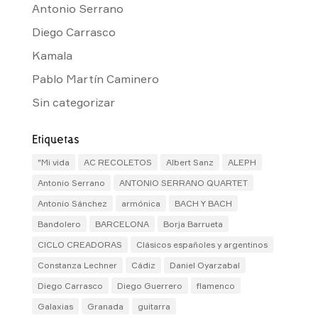
Antonio Serrano
Diego Carrasco
Kamala
Pablo Martín Caminero
Sin categorizar
Etiquetas
"Mi vida
AC RECOLETOS
Albert Sanz
ALEPH
Antonio Serrano
ANTONIO SERRANO QUARTET
Antonio Sánchez
armónica
BACH Y BACH
Bandolero
BARCELONA
Borja Barrueta
CICLO CREADORAS
Clásicos españoles y argentinos
Constanza Lechner
Cádiz
Daniel Oyarzabal
Diego Carrasco
Diego Guerrero
flamenco
Galaxias
Granada
guitarra