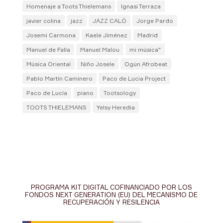
Homenaje a Toots Thielemans
Ignasi Terraza
javier colina
jazz
JAZZ CALÓ
Jorge Pardo
Josemi Carmona
Kaele Jiménez
Madrid
Manuel de Falla
Manuel Malou
mi música"
Música Oriental
Niño Josele
Ogún Afrobeat
Pablo Martín Caminero
Paco de Lucia Project
Paco de Lucía
piano
Tootsology
TOOTS THIELEMANS
Yelsy Heredia
PROGRAMA KIT DIGITAL COFINANCIADO POR LOS
FONDOS NEXT GENERATION (EU) DEL MECANISMO DE
RECUPERACIÓN Y RESILENCIA