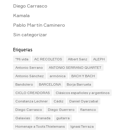
Diego Carrasco
Kamala
Pablo Martín Caminero
Sin categorizar
Etiquetas
"Mi vida
AC RECOLETOS
Albert Sanz
ALEPH
Antonio Serrano
ANTONIO SERRANO QUARTET
Antonio Sánchez
armónica
BACH Y BACH
Bandolero
BARCELONA
Borja Barrueta
CICLO CREADORAS
Clásicos españoles y argentinos
Constanza Lechner
Cádiz
Daniel Oyarzabal
Diego Carrasco
Diego Guerrero
flamenco
Galaxias
Granada
guitarra
Homenaje a Toots Thielemans
Ignasi Terraza