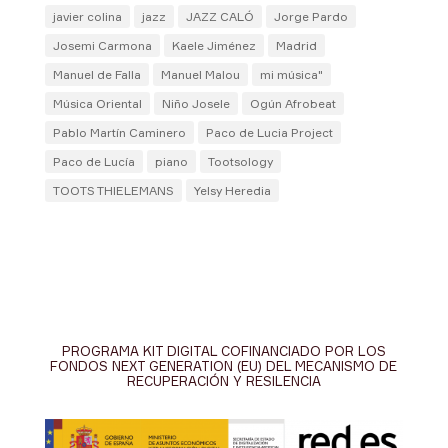
javier colina
jazz
JAZZ CALÓ
Jorge Pardo
Josemi Carmona
Kaele Jiménez
Madrid
Manuel de Falla
Manuel Malou
mi música"
Música Oriental
Niño Josele
Ogún Afrobeat
Pablo Martín Caminero
Paco de Lucia Project
Paco de Lucía
piano
Tootsology
TOOTS THIELEMANS
Yelsy Heredia
PROGRAMA KIT DIGITAL COFINANCIADO POR LOS
FONDOS NEXT GENERATION (EU) DEL MECANISMO DE
RECUPERACIÓN Y RESILENCIA