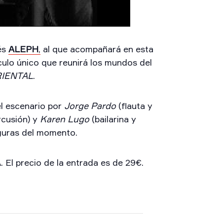
és
ALEPH
,
al que acompañará en esta
ulo único que reunirá los mundos del
RIENTAL
.
l escenario por
Jorge Pardo
(flauta y
cusión) y
Karen Lugo
(bailarina y
guras del momento.
 El precio de la entrada es de 29€.