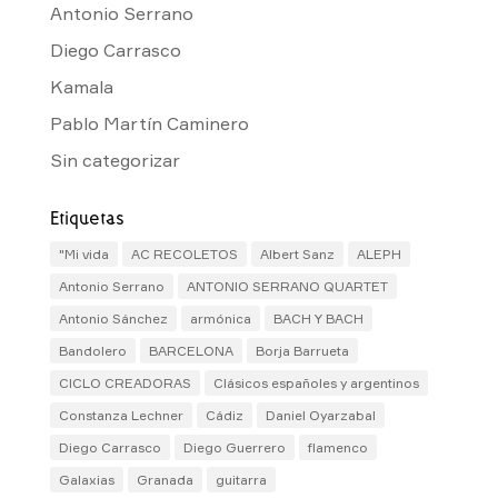
Antonio Serrano
Diego Carrasco
Kamala
Pablo Martín Caminero
Sin categorizar
Etiquetas
"Mi vida
AC RECOLETOS
Albert Sanz
ALEPH
Antonio Serrano
ANTONIO SERRANO QUARTET
Antonio Sánchez
armónica
BACH Y BACH
Bandolero
BARCELONA
Borja Barrueta
CICLO CREADORAS
Clásicos españoles y argentinos
Constanza Lechner
Cádiz
Daniel Oyarzabal
Diego Carrasco
Diego Guerrero
flamenco
Galaxias
Granada
guitarra