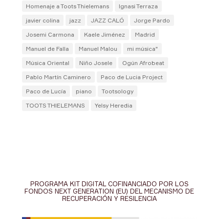
Homenaje a Toots Thielemans
Ignasi Terraza
javier colina
jazz
JAZZ CALÓ
Jorge Pardo
Josemi Carmona
Kaele Jiménez
Madrid
Manuel de Falla
Manuel Malou
mi música"
Música Oriental
Niño Josele
Ogún Afrobeat
Pablo Martín Caminero
Paco de Lucia Project
Paco de Lucía
piano
Tootsology
TOOTS THIELEMANS
Yelsy Heredia
PROGRAMA KIT DIGITAL COFINANCIADO POR LOS
FONDOS NEXT GENERATION (EU) DEL MECANISMO DE
RECUPERACIÓN Y RESILENCIA